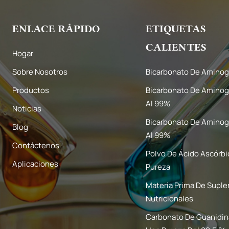
ENLACE RÁPIDO
ETIQUETAS
CALIENTES
Hogar
Sobre Nosotros
Bicarbonato De Aminog
Productos
Bicarbonato De Aminog
Al 99%
Noticias
Bicarbonato De Aminog
Blog
Al 99%
Contáctenos
Polvo De Ácido Ascórbi
Aplicaciones
Pureza
Materia Prima De Supl
Nutricionales
Carbonato De Guanidi