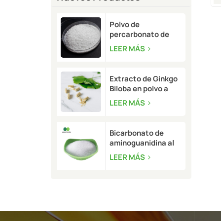
Polvo de
percarbonato de
sodio a granel | CAS
LEER MÁS
15630-89-4
Extracto de Ginkgo
Biloba en polvo a
granel | CAS 90045-
LEER MÁS
36-6
Bicarbonato de
aminoguanidina al
99,5 % a granel |
LEER MÁS
CAS 2582-30-1