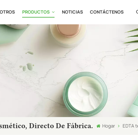
SOTROS
PRODUCTOS
NOTICIAS
CONTÁCTENOS
en
fr
ru
es
ja
ar
mético, Directo De Fábrica.
Hogar
EDTA te