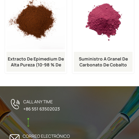
Extracto De Epimedium De
Suministro A Granel De
Alta Pureza (10-98 % De
Carbonato De Cobalto
Icariina) | CAS 489-32-7
(CoCO₃) De Alta Pureza |
CAS 513-79-1
CALL ANY TIME
+86 551 63502023
CORREO ELECTRÓNICO