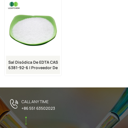
Sal Disódica De EDTA CAS
6381-92-6 | Proveedor De
Agentes Quelantes A
Granel
CALL ANY TIME
+86 551 63502023