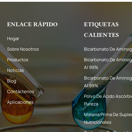
ENLACE RÁPIDO
ETIQUETAS
CALIENTES
Hogar
Sobre Nosotros
Bicarbonato De Aminog
Productos
Bicarbonato De Aminog
Al 99%
Noticias
Bicarbonato De Aminog
Blog
Al 99%
Contáctenos
Polvo De Ácido Ascórbi
Aplicaciones
Pureza
Materia Prima De Supl
Nutricionales