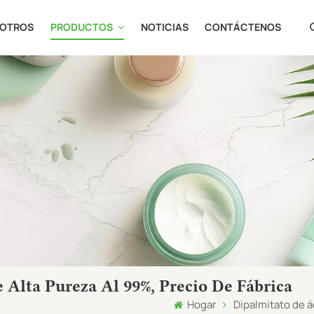
SOTROS
PRODUCTOS
NOTICIAS
CONTÁCTENOS
en
fr
ru
es
ja
ar
 Alta Pureza Al 99%, Precio De Fábrica
Hogar
Dipalmitato de ác