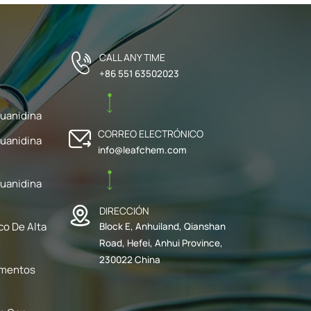
CALL ANY TIME
+86 551 63502023
uanidina
CORREO ELECTRÓNICO
uanidina
info@leafchem.com
uanidina
DIRECCIÓN
co De Alta
Block E, Anhuiland, Qianshan
Road, Hefei, Anhui Province,
230022 China
ementos