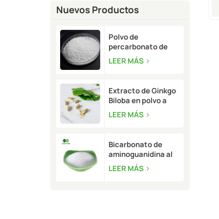
Nuevos Productos
Polvo de
percarbonato de
sodio a granel | CAS
LEER MÁS
15630-89-4
Extracto de Ginkgo
Biloba en polvo a
granel | CAS 90045-
LEER MÁS
36-6
Bicarbonato de
aminoguanidina al
99,5 % a granel |
LEER MÁS
CAS 2582-30-1