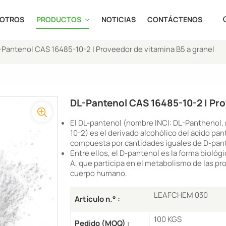
SOTROS
PRODUCTOS
NOTICIAS
CONTÁCTENOS
-Pantenol CAS 16485-10-2 | Proveedor de vitamina B5 a granel
en
fr
DL-Pantenol CAS 16485-10-2 | Pro
ru
El DL-pantenol (nombre INCI: DL-Panthenol,
es
10-2) es el derivado alcohólico del ácido pa
compuesta por cantidades iguales de D-pant
Entre ellos, el D-pantenol es la forma bioló
ja
A, que participa en el metabolismo de las pro
cuerpo humano.
ar
LEAFCHEM 030
Artículo n.° :
100 KGS
Pedido (MOQ) :