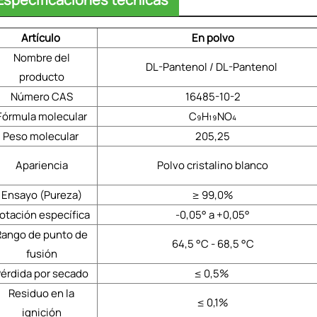
Artículo
En polvo
Nombre del
DL-Pantenol / DL-Pantenol
producto
Número CAS
16485-10-2
Fórmula molecular
C₉H₁₉NO₄
Peso molecular
205,25
Apariencia
Polvo cristalino blanco
Ensayo (Pureza)
≥ 99,0%
otación específica
-0,05° a +0,05°
Rango de punto de
64,5 °C - 68,5 °C
fusión
érdida por secado
≤ 0,5%
Residuo en la
≤ 0,1%
ignición