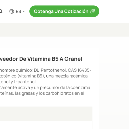
Obtenga Una Cotización
ES
veedor De Vitamina B5 A Granel
 nombre químico: DL-Pantothenol, CAS 16485-
ntoténico (vitamina B5), una mezcla racémica
enol y L-pantenol.
gicamente activa y un precursor de la coenzima
teínas, las grasas y los carbohidratos en el