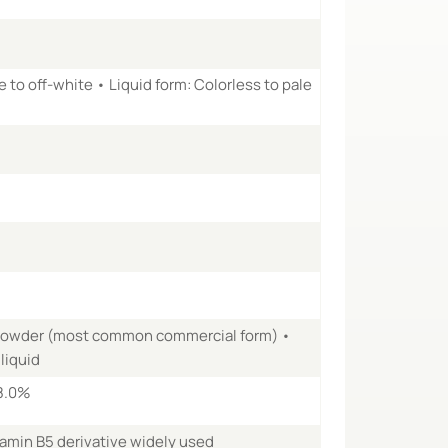
 to off-white • Liquid form: Colorless to pale
 powder (most common commercial form) •
liquid
8.0%
tamin B5 derivative widely used