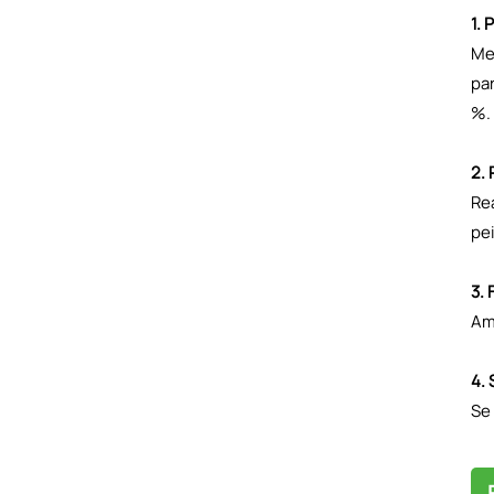
1. 
Mej
par
%.
2. 
Rea
pe
3.
Am
4.
Se 