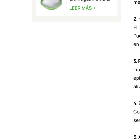
me
99,5 % a granel |
LEER MÁS
CAS 2582-30-1
2.
El
Pue
en 
3. 
Tra
ep
ali
4.
Co
sen
5. 