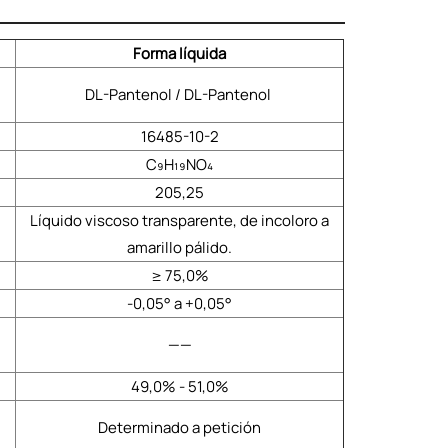
Forma líquida
DL-Pantenol / DL-Pantenol
16485-10-2
C₉H₁₉NO₄
205,25
Líquido viscoso transparente, de incoloro a
amarillo pálido.
≥ 75,0%
-0,05° a +0,05°
——
49,0% - 51,0%
Determinado a petición