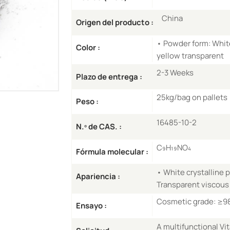
China
Origen del producto :
• Powder form: White
Color :
yellow transparent
2-3 Weeks
Plazo de entrega :
25kg/bag on pallets
Peso :
16485-10-2
N.º de CAS. :
C₉H₁₉NO₄
Fórmula molecular :
• White crystalline
Apariencia :
Transparent viscous 
Cosmetic grade: ≥9
Ensayo :
A multifunctional Vi