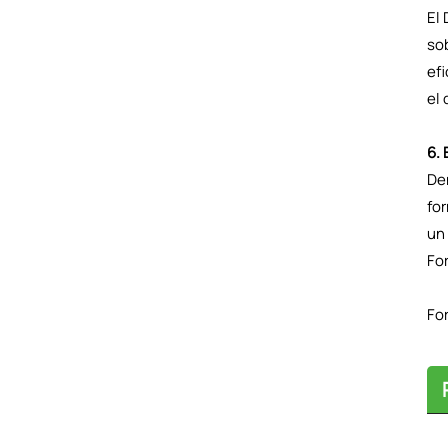
El
so
efi
el
6. 
De
fo
un 
Fo
Fo