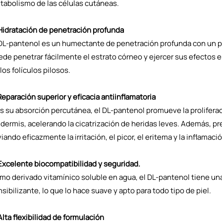
tabolismo de las células cutáneas.
 Hidratación de penetración profunda
 DL-pantenol es un humectante de penetración profunda con un 
de penetrar fácilmente el estrato córneo y ejercer sus efectos e
los folículos pilosos.
Reparación superior y eficacia antiinflamatoria
s su absorción percutánea, el DL-pantenol promueve la proliferaci
idermis, acelerando la cicatrización de heridas leves. Además, p
viando eficazmente la irritación, el picor, el eritema y la inflamació
 Excelente biocompatibilidad y seguridad.
mo derivado vitamínico soluble en agua, el DL-pantenol tiene u
sibilizante, lo que lo hace suave y apto para todo tipo de piel.
Alta flexibilidad de formulación