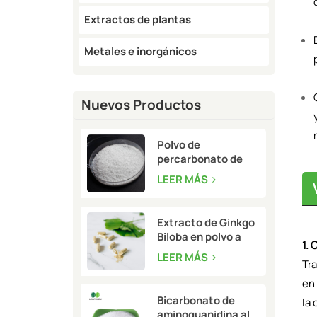
Extractos de plantas
Metales e inorgánicos
Nuevos Productos
Polvo de
percarbonato de
sodio a granel | CAS
LEER MÁS
15630-89-4
Extracto de Ginkgo
Biloba en polvo a
1. 
granel | CAS 90045-
LEER MÁS
Tra
36-6
en
Bicarbonato de
la
aminoguanidina al