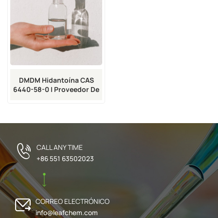
DMDM Hidantoína CAS
6440-58-0 | Proveedor De
Conservantes A Granel
CALL ANY TIME
+86 551 63502023
CORREO ELECTRÓNICO
info@leafchem.com