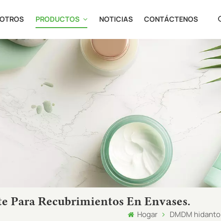
SOTROS
PRODUCTOS
NOTICIAS
CONTÁCTENOS
en
fr
ru
es
ja
ar
 Para Recubrimientos En Envases.
Hogar
DMDM hidantoí