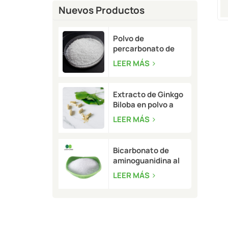
Nuevos Productos
Polvo de
percarbonato de
sodio a granel | CAS
LEER MÁS
15630-89-4
Extracto de Ginkgo
Biloba en polvo a
granel | CAS 90045-
LEER MÁS
36-6
Bicarbonato de
aminoguanidina al
99,5 % a granel |
LEER MÁS
CAS 2582-30-1