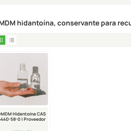
MDM hidantoína, conservante para rec
DMDM Hidantoína CAS
6440-58-0 | Proveedor
De Conservantes A
Granel