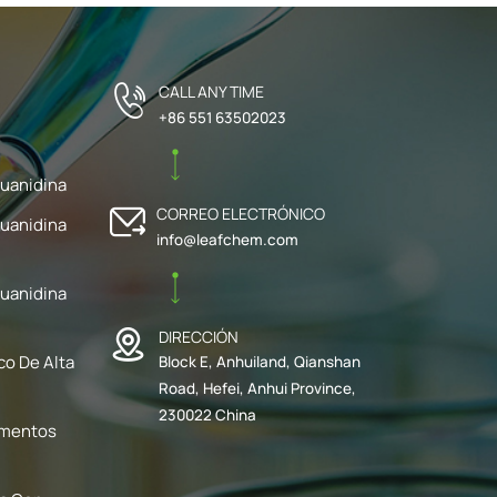
CALL ANY TIME
+86 551 63502023
uanidina
CORREO ELECTRÓNICO
uanidina
info@leafchem.com
uanidina
DIRECCIÓN
co De Alta
Block E, Anhuiland, Qianshan
Road, Hefei, Anhui Province,
230022 China
ementos