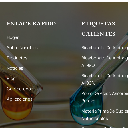
ENLACE RÁPIDO
ETIQUETAS
CALIENTES
Hogar
Sobre Nosotros
Bicarbonato De Aminog
Productos
Bicarbonato De Aminog
Al 99%
Noticias
Bicarbonato De Aminog
Blog
Al 99%
Contáctenos
Polvo De Ácido Ascórbi
Aplicaciones
Pureza
Materia Prima De Supl
Nutricionales