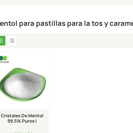
entol para pastillas para la tos y caram
Cristales De Mentol
99,5% Puros |
Suministro A Granel |
Precio De Fábrica