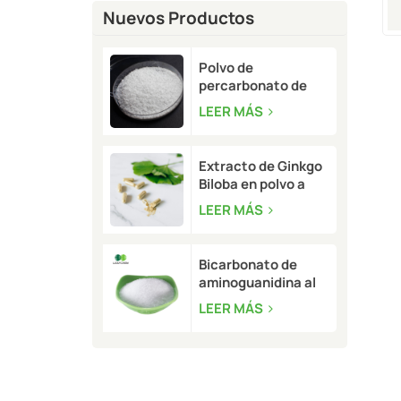
Nuevos Productos
Polvo de
percarbonato de
sodio a granel | CAS
LEER MÁS
15630-89-4
Extracto de Ginkgo
Biloba en polvo a
granel | CAS 90045-
LEER MÁS
36-6
Bicarbonato de
aminoguanidina al
99,5 % a granel |
LEER MÁS
CAS 2582-30-1