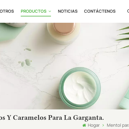
SOTROS
PRODUCTOS
NOTICIAS
CONTÁCTENOS
en
fr
ru
es
ja
ar
Tos Y Caramelos Para La Garganta.
Hogar
Mentol para