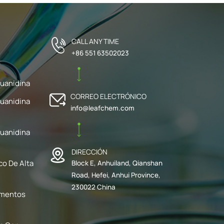
CALL ANY TIME
+86 551 63502023
uanidina
CORREO ELECTRÓNICO
uanidina
info@leafchem.com
uanidina
DIRECCIÓN
co De Alta
Block E, Anhuiland, Qianshan
Road, Hefei, Anhui Province,
230022 China
ementos