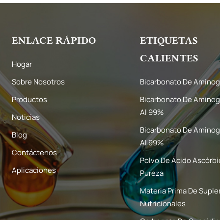
ENLACE RÁPIDO
ETIQUETAS
CALIENTES
Hogar
Sobre Nosotros
Bicarbonato De Aminog
Productos
Bicarbonato De Aminog
Al 99%
Noticias
Bicarbonato De Aminog
Blog
Al 99%
Contáctenos
Polvo De Ácido Ascórbi
Aplicaciones
Pureza
Materia Prima De Supl
Nutricionales