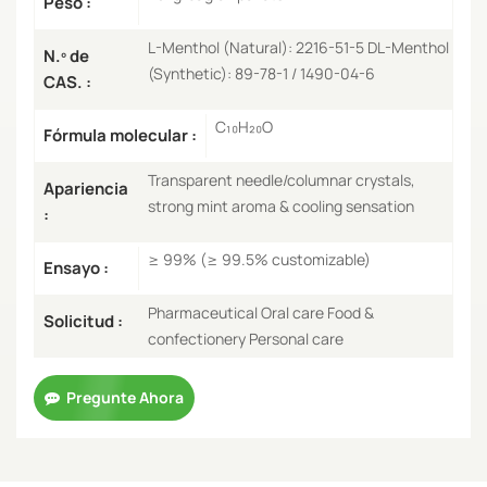
Peso :
L-Menthol (Natural): 2216-51-5 DL-Menthol
N.º de
(Synthetic): 89-78-1 / 1490-04-6
CAS. :
C₁₀H₂₀O
Fórmula molecular :
Transparent needle/columnar crystals,
Apariencia
strong mint aroma & cooling sensation
:
≥ 99% (≥ 99.5% customizable)
Ensayo :
Pharmaceutical Oral care Food &
Solicitud :
confectionery Personal care
Pregunte Ahora