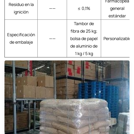
Farmacopea
Residuo en la
——
≤ 0,1%
general
ignición
estándar
Tambor de
fibra de 25 kg;
Especificación
——
bolsa de papel
Personalizable
de embalaje
de aluminio de
1 kg / 5 kg