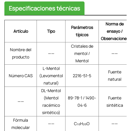
Especificaciones técnicas
Norma de
Parámetros
Artículo
Tipo
ensayo /
típicos
Observaciones
Cristales de
Nombre del
——
mentol /
——
producto
Mentol
L-Mentol
Fuente
Número CAS
(Levomentol
2216-51-5
natural
natural)
DL-Mentol
(Mentol
89-78-1 / 1490-
Fuente
——
racémico
04-6
sintética
sintético)
Fórmula
——
C₁₀H₂₀O
——
molecular