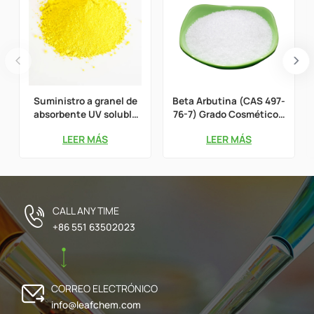
Suministro a granel de
Beta Arbutina (CAS 497-
absorbente UV soluble
76-7) Grado Cosmético –
en agua Benzofenona-4
Suministro Directo de
LEER MÁS
LEER MÁS
(CAS 4065-45-6)
Fábrica
CALL ANY TIME
+86 551 63502023
CORREO ELECTRÓNICO
info@leafchem.com