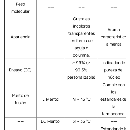
Peso
——
——
——
molecular
Cristales
incoloros
Aroma
transparentes
Apariencia
——
característico
en forma de
a menta
aguja o
columna.
≥ 99% (≥
Indicador de
Ensayo (GC)
——
99,5%
pureza del
personalizable)
núcleo
Cumple con
los
Punto de
L-Mentol
41 – 45 °C
estándares de
fusión
la
farmacopea.
——
DL-Mentol
31 – 35 °C
——
Estándar de la