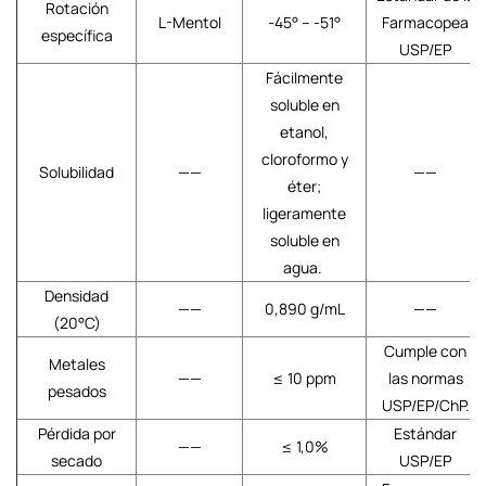
Rotación
L-Mentol
-45° – -51°
Farmacopea
específica
USP/EP
Fácilmente
soluble en
etanol,
cloroformo y
Solubilidad
——
——
éter;
ligeramente
soluble en
agua.
Densidad
——
0,890 g/mL
——
(20°C)
Cumple con
Metales
——
≤ 10 ppm
las normas
pesados
USP/EP/ChP.
Pérdida por
Estándar
——
≤ 1,0%
secado
USP/EP